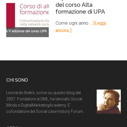
del corso Alta
formazione di UPA
Come ogni anno …
[Leggi
ancora..]
CHI SONO
Leonardo Bellini, scrive su questo blog dal
2007. Fondatore di DML, ha lanciato Social
Minds e DigitalMarketingAcademy. E'
cofondatore del Social case history Forum.