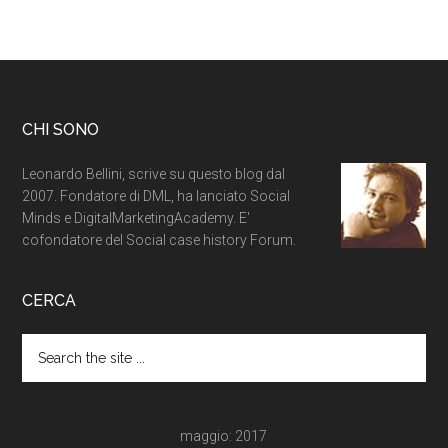
CHI SONO
Leonardo Bellini, scrive su questo blog dal
2007. Fondatore di DML, ha lanciato Social
Minds e DigitalMarketingAcademy. E'
cofondatore del Social case history Forum.
CERCA
maggio: 2017