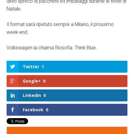
dello spreco di pacchetti ed imballaggi durante le feste di
Natale.
Il format sarà ripetuto sempre a Milano, il prossimo
week-end.
Volkswagen la chiama filosofia Think Blue..
Twitter
1
Google+
0
LinkedIn
0
Facebook
0