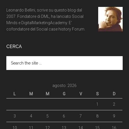
Leonardo Bellini, scrive su questo blog dal
2007. Fondatore di DML, ha lanciato Social
Minds e DigitalMarketingAcademy. E'
cofondatore del Social case history Forum.
CERCA
agosto: 2026
L
M
M
G
V
S
D
1
2
3
4
5
6
7
8
9
10
11
12
13
14
15
16