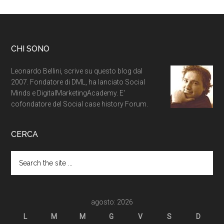
CHI SONO
Leonardo Bellini, scrive su questo blog dal
2007. Fondatore di DML, ha lanciato Social
Minds e DigitalMarketingAcademy. E'
cofondatore del Social case history Forum.
CERCA
agosto: 2026
L
M
M
G
V
S
D