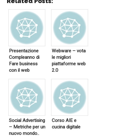
Related Posts:
Presentazione
Webware – vota
Compleanno di
le migliori
Fare business
piattaforme web
con il web
2.0
Social Advertising
Corso AIE e
– Metriche per un
cucina digitale
nuovo mondo..