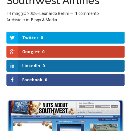
SouthWest Airlines
14 maggio 2008
-
Leonardo Bellini
1 commento
Archiviato in:
Blogs & Media
Twitter
0
Google+
0
LinkedIn
0
Facebook
0