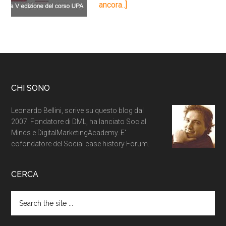
ancora..]
CHI SONO
Leonardo Bellini, scrive su questo blog dal
2007. Fondatore di DML, ha lanciato Social
Minds e DigitalMarketingAcademy. E'
cofondatore del Social case history Forum.
CERCA