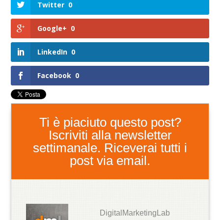
Twitter
0
Google+
0
LinkedIn
0
Facebook
0
Ti è piaciuto questo post?
Iscriviti alla newsletter
settimanale. Riceverai tutti i
post via email.
DigitalMarketingLab