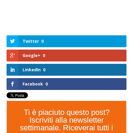
Twitter
0
Google+
0
LinkedIn
0
Facebook
0
Ti è piaciuto questo post?
Iscriviti alla newsletter
settimanale. Riceverai tutti i