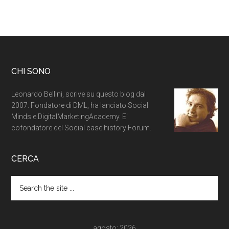
CHI SONO
Leonardo Bellini, scrive su questo blog dal
2007. Fondatore di DML, ha lanciato Social
Minds e DigitalMarketingAcademy. E'
cofondatore del Social case history Forum.
CERCA
agosto: 2026