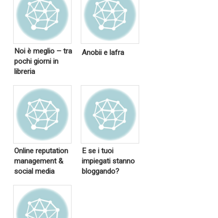
Noi è meglio – tra
Anobii e lafra
pochi giorni in
libreria
Online reputation
E se i tuoi
management &
impiegati stanno
social media
bloggando?