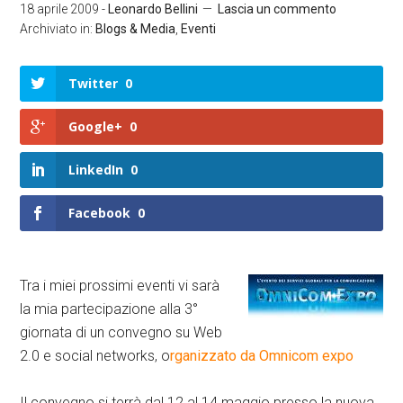
18 aprile 2009
-
Leonardo Bellini
Lascia un commento
Archiviato in:
Blogs & Media
,
Eventi
Twitter
0
Google+
0
LinkedIn
0
Facebook
0
Tra i miei prossimi eventi vi sarà
la mia partecipazione alla 3°
giornata di un convegno su Web
2.0 e social networks, o
rganizzato da Omnicom expo
Il convegno si terrà dal 12 al 14 maggio presso la nuova