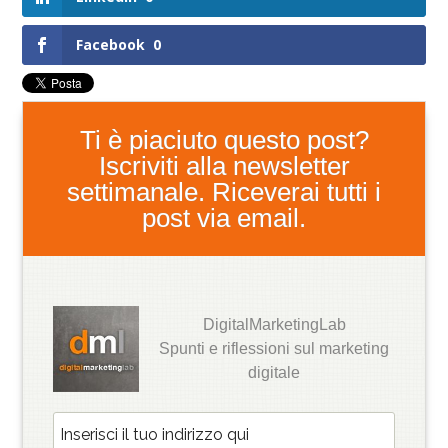
Facebook
0
Ti è piaciuto questo post?
Iscriviti alla newsletter
settimanale. Riceverai tutti i
post via email.
DigitalMarketingLab
Spunti e riflessioni sul marketing
digitale