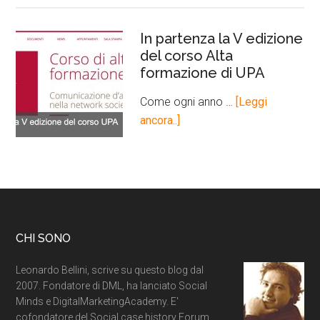
In partenza la V edizione
del corso Alta
formazione di UPA
Come ogni anno …
[Leggi
ancora..]
CHI SONO
Leonardo Bellini, scrive su questo blog dal
2007. Fondatore di DML, ha lanciato Social
Minds e DigitalMarketingAcademy. E'
cofondatore del Social case history Forum.