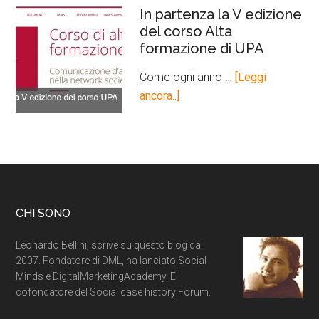
In partenza la V edizione
del corso Alta
formazione di UPA
Come ogni anno …
[Leggi
ancora..]
CHI SONO
Leonardo Bellini, scrive su questo blog dal
2007. Fondatore di DML, ha lanciato Social
Minds e DigitalMarketingAcademy. E'
cofondatore del Social case history Forum.