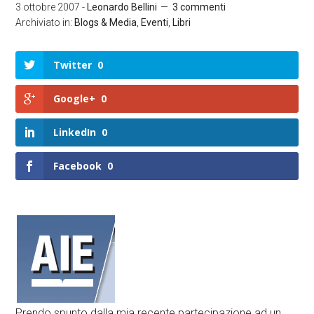
3 ottobre 2007
-
Leonardo Bellini
3 commenti
Archiviato in:
Blogs & Media
,
Eventi
,
Libri
Twitter
0
Google+
0
LinkedIn
0
Facebook
0
Prendo spunto dalla mia recente partecipazione ad un