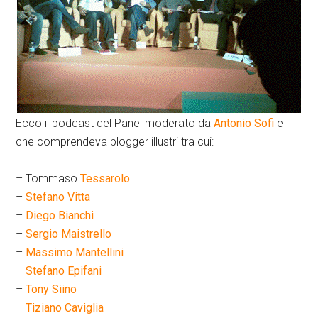
Ecco il podcast del Panel moderato da
Antonio Sofi
e
che comprendeva blogger illustri tra cui:
– Tommaso
Tessarolo
–
Stefano Vitta
–
Diego Bianchi
–
Sergio Maistrello
–
Massimo Mantellini
–
Stefano Epifani
–
Tony Siino
–
Tiziano Caviglia