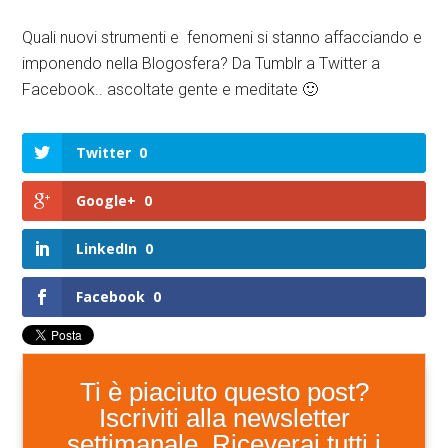
Quali nuovi strumenti e fenomeni si stanno affacciando e
imponendo nella Blogosfera? Da Tumblr a Twitter a
Facebook.. ascoltate gente e meditate 🙂
Twitter
0
Google+
0
LinkedIn
0
Facebook
0
Ti è piaciuto questo post?
Iscriviti alla newsletter
settimanale. Riceverai tutti i