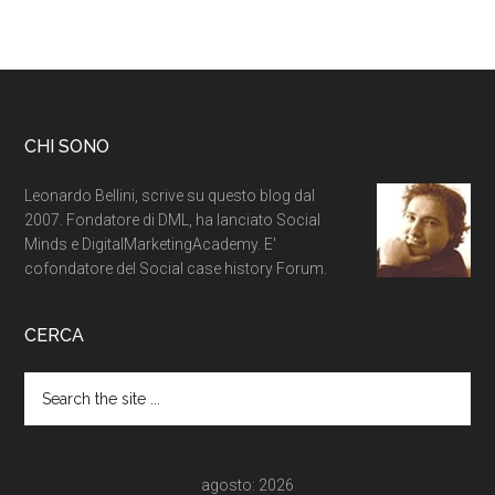
CHI SONO
Leonardo Bellini, scrive su questo blog dal
2007. Fondatore di DML, ha lanciato Social
Minds e DigitalMarketingAcademy. E'
cofondatore del Social case history Forum.
CERCA
agosto: 2026