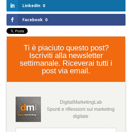
LinkedIn
0
Facebook
0
Ti è piaciuto questo post?
Iscriviti alla newsletter
settimanale. Riceverai tutti i
post via email.
DigitalMarketingLab
Spunti e riflessioni sul marketing
digitale