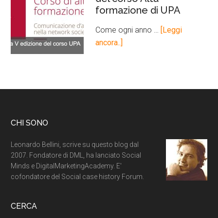
formazione di UPA
Come ogni anno …
[Leggi
ancora..]
CHI SONO
Leonardo Bellini, scrive su questo blog dal
2007. Fondatore di DML, ha lanciato Social
Minds e DigitalMarketingAcademy. E'
cofondatore del Social case history Forum.
CERCA