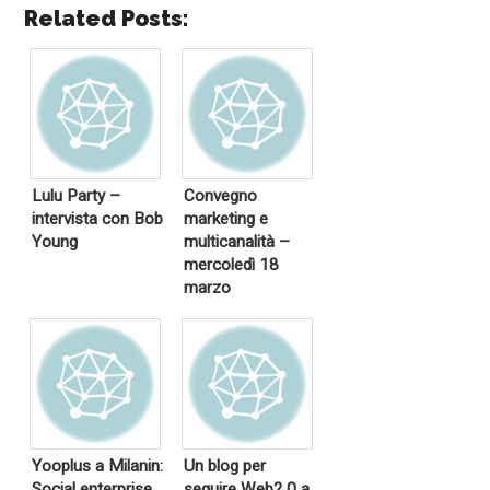
Related Posts:
Lulu Party –
Convegno
intervista con Bob
marketing e
Young
multicanalità –
mercoledì 18
marzo
Yooplus a Milanin:
Un blog per
Social enterprise
seguire Web2.0 a