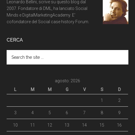
Leonardo Bellini, scrive su questo blog dal
2007. Fondatore di DML, ha lanciato Social
Minds e DigitalMarketingAcademy. E'
cofondatore del Social case history Forum.
CERCA
agosto: 2026
L
M
M
G
V
S
D
1
2
3
4
5
6
7
8
9
10
11
12
13
14
15
16