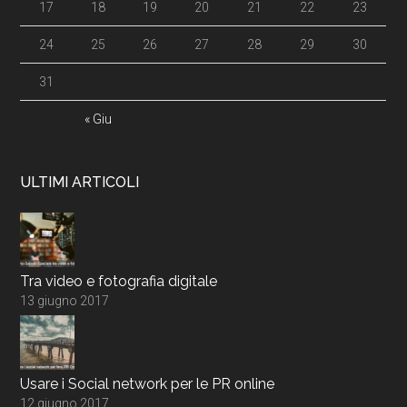
17
18
19
20
21
22
23
24
25
26
27
28
29
30
31
« Giu
ULTIMI ARTICOLI
Tra video e fotografia digitale
13 giugno 2017
Usare i Social network per le PR online
12 giugno 2017