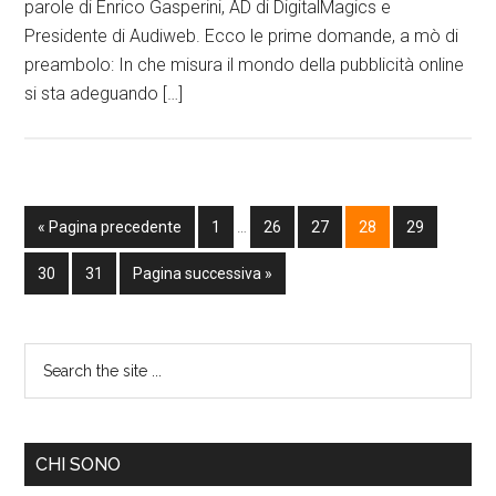
parole di Enrico Gasperini, AD di DigitalMagics e
Presidente di Audiweb. Ecco le prime domande, a mò di
preambolo: In che misura il mondo della pubblicità online
si sta adeguando […]
« Pagina precedente
1
…
26
27
28
29
30
31
Pagina successiva »
CHI SONO