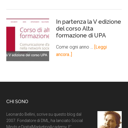
In partenza la V edizione
del corso Alta
formazione di UPA
Come ogni anno …
[Leggi
ancora..]
CHI SONO
Leonardo Bellini, scrive su questo blog dal
2007. Fondatore di DML, ha lanciato Social
Minds e DigitalMarketingAcademy. E'