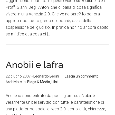
Oggi mi sono inbattuto in questo video su Youtube; c’è il
Proff. Gianni Degli Antoni che ci parla di cosa significa
vivere in una Venezia 2.0. Che ve ne pare? Io per ora
applico il concetto greco di epochè, ossia della
sospensione del giudizio. In pratica non ho ancora capito
se mi dice qualcosa di […]
Anobii e lafra
22 giugno 2007
-
Leonardo Bellini
Lascia un commento
Archiviato in:
Blogs & Media
,
Libri
Anche io sono entrato da pochi giorni su aNobii; è
veramente un bel servizio con tutte le caratteristiche di
una piattaforma social di web 2.0: semplicità, chiarezza,