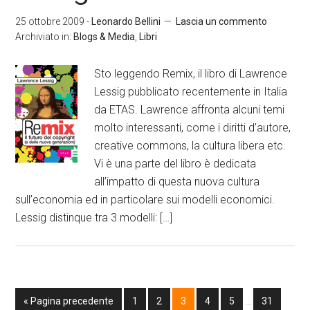
25 ottobre 2009
-
Leonardo Bellini
Lascia un commento
Archiviato in:
Blogs & Media
,
Libri
Sto leggendo Remix, il libro di Lawrence
Lessig pubblicato recentemente in Italia
da ETAS. Lawrence affronta alcuni temi
molto interessanti, come i diritti d’autore,
creative commons, la cultura libera etc.
Vi è una parte del libro è dedicata
all’impatto di questa nuova cultura
sull’economia ed in particolare sui modelli economici.
Lessig distinque tra 3 modelli: […]
« Pagina precedente
1
2
3
4
5
…
31