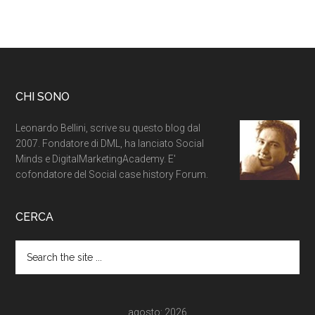
CHI SONO
Leonardo Bellini, scrive su questo blog dal
2007. Fondatore di DML, ha lanciato Social
Minds e DigitalMarketingAcademy. E'
cofondatore del Social case history Forum.
CERCA
agosto: 2026