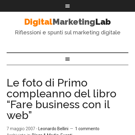
Digital
Marketing
Lab
Riflessioni e spunti sul marketing digitale
Le foto di Primo
compleanno del libro
“Fare business con il
web”
7 maggio 2007
-
Leonardo Bellini
1 commento