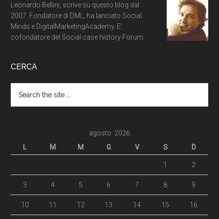
Leonardo Bellini, scrive su questo blog dal
2007. Fondatore di DML, ha lanciato Social
Minds e DigitalMarketingAcademy. E'
cofondatore del Social case history Forum.
CERCA
agosto: 2026
L
M
M
G
V
S
D
1
2
3
4
5
6
7
8
9
10
11
12
13
14
15
16