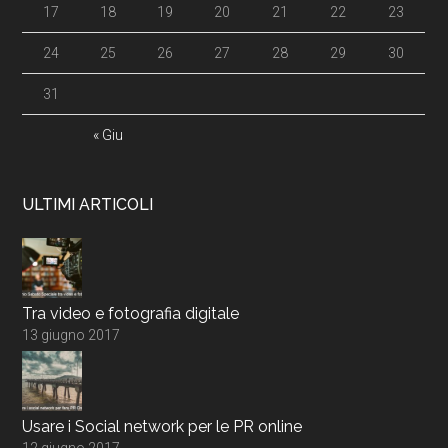
17
18
19
20
21
22
23
24
25
26
27
28
29
30
31
« Giu
ULTIMI ARTICOLI
Tra video e fotografia digitale
13 giugno 2017
Usare i Social network per le PR online