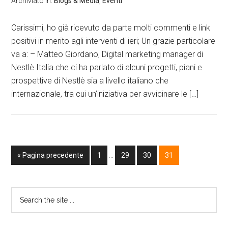
Archiviato in:
Blogs & Media
,
Eventi
Carissimi, ho già ricevuto da parte molti commenti e link
positivi in merito agli interventi di ieri; Un grazie particolare
va a: – Matteo Giordano, Digital marketing manager di
Nestlè Italia che ci ha parlato di alcuni progetti, piani e
prospettive di Nestlè sia a livello italiano che
internazionale, tra cui un’iniziativa per avvicinare le […]
« Pagina precedente
1
…
29
30
31