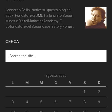
Leonardo Bellini, scrive su questo blog dal
2007. Fondatore di DML, ha lanciato Social
Minds e DigitalMarketingAcademy. E'
cofondatore del Social case history Forum.
CERCA
agosto: 2026
L
M
M
G
V
S
D
1
2
3
4
5
6
7
8
9