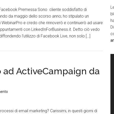
Le
Facebook Premessa Sono cliente soddisfatto di
b
ndo da maggio dello scorso anno; ho stipulato un
h
di WebinarPro e credo che rinnoverò e continuerò ad usare
D
appuntamenti con LinkedInForBusiness.it. Detto ciò vedo
c
diffondendo l’utilizzo di Facebook Live, non solo […]
a
o ad ActiveCampaign da
mento
rocessi di email marketing? Carissimi, in questi giorni di