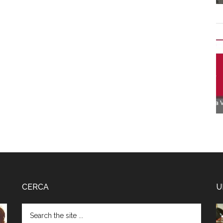
CERCA
U