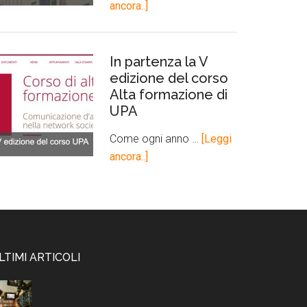
ancora..]
In partenza la V
edizione del corso
Alta formazione di
UPA
Come ogni anno …
[Leggi
ancora..]
LTIMI ARTICOLI