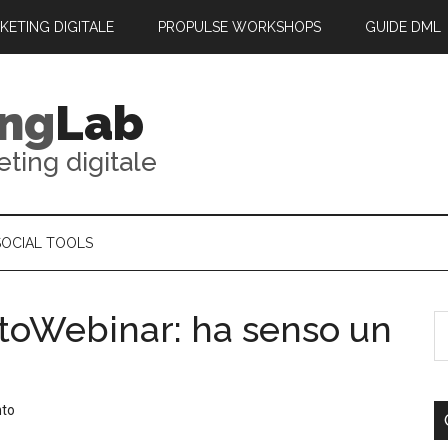
RKETING DIGITALE
PROPULSE WORKSHOPS
GUIDE DML
ing
Lab
eting digitale
SOCIAL TOOLS
toWebinar: ha senso un
nto