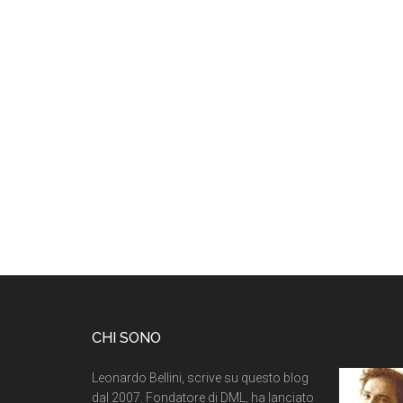
CHI SONO
Leonardo Bellini, scrive su questo blog
dal 2007. Fondatore di DML, ha lanciato