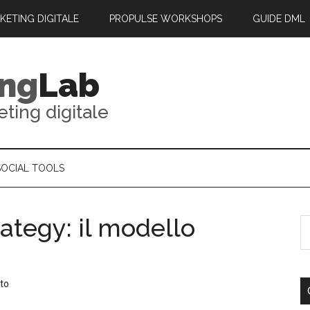
RKETING DIGITALE
PROPULSE WORKSHOPS
GUIDE DML
ing
Lab
eting digitale
SOCIAL TOOLS
rategy: il modello
to