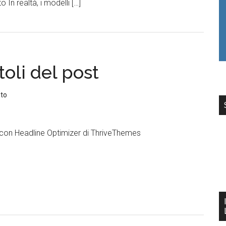
 In realtà, i modelli […]
oli del post
to
i con Headline Optimizer di ThriveThemes