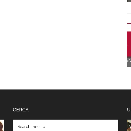
CERCA
U