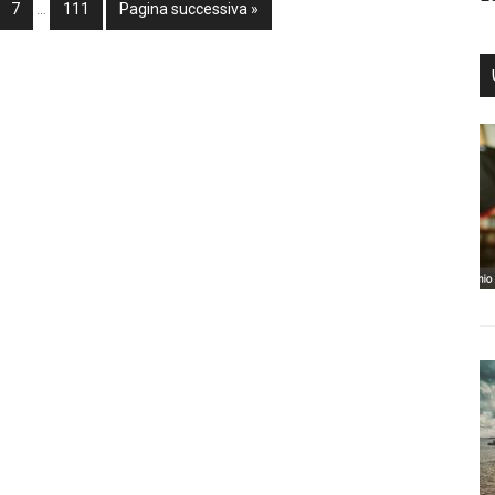
7
…
111
Pagina successiva »