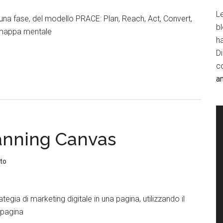
Le
scuna fase, del modello PRACE: Plan, Reach, Act, Convert,
b
 mappa mentale
h
D
c
a
lanning Canvas
to
egia di marketing digitale in una pagina, utilizzando il
 pagina