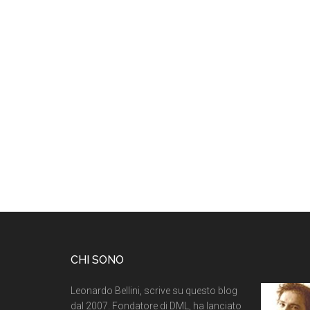
CHI SONO
Leonardo Bellini, scrive su questo blog
dal 2007. Fondatore di DML, ha lanciato