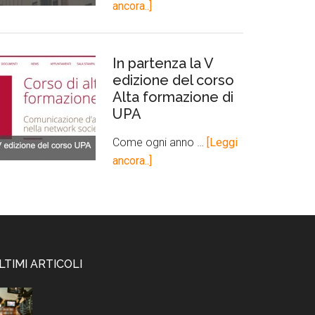
ancora..]
In partenza la V
edizione del corso
Alta formazione di
UPA
Come ogni anno …
[Leggi
ancora..]
LTIMI ARTICOLI