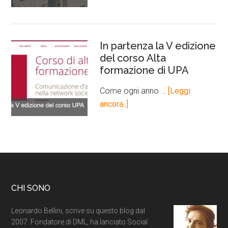
In partenza la V edizione
del corso Alta
formazione di UPA
Come ogni anno …
[Leggi
ancora..]
CHI SONO
Leonardo Bellini, scrive su questo blog dal
2007. Fondatore di DML, ha lanciato Social