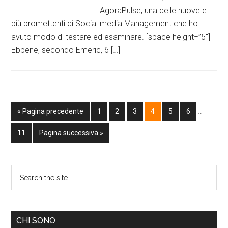
AgoraPulse, una delle nuove e
più promettenti di Social media Management che ho
avuto modo di testare ed esaminare. [space height=”5″]
Ebbene, secondo Emeric, 6 […]
« Pagina precedente
1
2
3
4
5
6
…
11
Pagina successiva »
CHI SONO