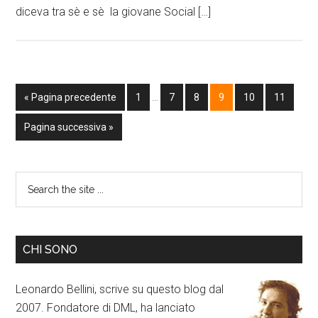
diceva tra sè e sè la giovane Social […]
« Pagina precedente
1
…
7
8
9
10
11
Pagina successiva »
CHI SONO
Leonardo Bellini, scrive su questo blog dal
2007. Fondatore di DML, ha lanciato