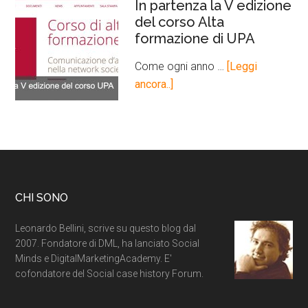
In partenza la V edizione
del corso Alta
formazione di UPA
Come ogni anno …
[Leggi
ancora..]
CHI SONO
Leonardo Bellini, scrive su questo blog dal
2007. Fondatore di DML, ha lanciato Social
Minds e DigitalMarketingAcademy. E'
cofondatore del Social case history Forum.