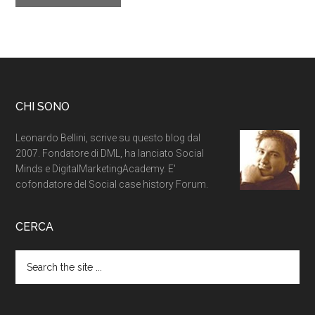
CHI SONO
Leonardo Bellini, scrive su questo blog dal
2007. Fondatore di DML, ha lanciato Social
Minds e DigitalMarketingAcademy. E'
cofondatore del Social case history Forum.
CERCA