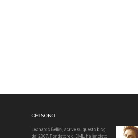
CHI SONO
Leonardo Bellini, scrive su questo blog
dal 2007. Fondatore di DML, ha lanciato