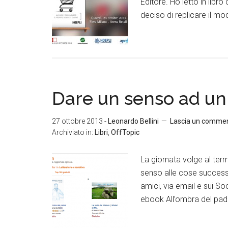
Editore. Ho letto in libro
deciso di replicare il mo
Dare un senso ad un
27 ottobre 2013
-
Leonardo Bellini
Lascia un comme
Archiviato in:
Libri
,
OffTopic
La giornata volge al ter
senso alle cose successe 
amici, via email e sui So
ebook All’ombra del padr