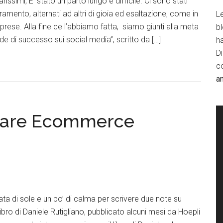
ssimi, E’ stato un parto lungo e difficile. Ci sono stati
oramento, alternati ad altri di gioia ed esaltazione, come in
Le
mprese. Alla fine ce l’abbiamo fatta, siamo giunti alla meta
b
nde di successo sui social media”, scritto da […]
h
D
c
a
stare Ecommerce
ata di sole e un po’ di calma per scrivere due note su
bro di Daniele Rutigliano, pubblicato alcuni mesi da Hoepli