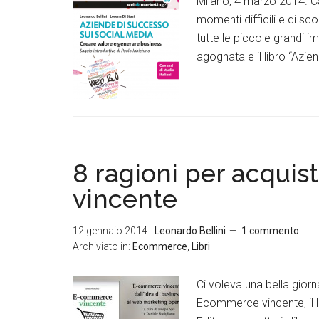
Milano, 4 marzo 2014. Cari
momenti difficili e di sc
tutte le piccole grandi i
agognata e il libro “Azie
8 ragioni per acqui
vincente
12 gennaio 2014
-
Leonardo Bellini
1 commento
Archiviato in:
Ecommerce
,
Libri
Ci voleva una bella giorn
Ecommerce vincente, il li