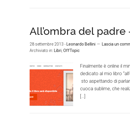
All’ombra del padre –
28 settembre 2013
-
Leonardo Bellini
Lascia un com
Archiviato in:
Libri
,
OffTopic
Finalmente è online il min
dedicato al mio libro “al
sto aspettando di parlare
cuoca sublime, che realiz
[…]