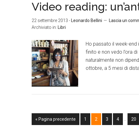
Video reading: un’an
22 settembre 2013
-
Leonardo Bellini
Lascia un com
Archiviato in:
Libri
Ho passato il week-end in
finito e non vedo l’ora d
naturalmente non dipendo
ottobre, a 5 mesi di dis
« Pagina precedente
1
2
3
4
…
20