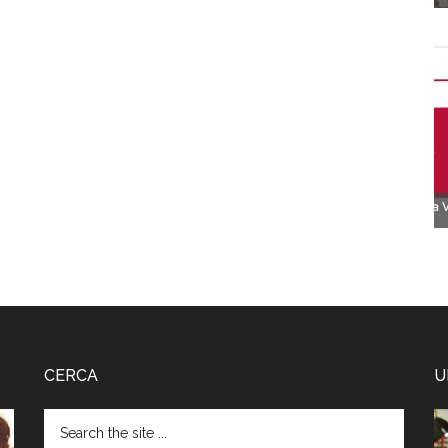
CERCA
U