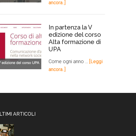
ancora..]
In partenza la V
edizione del corso
Alta formazione di
UPA
Come ogni anno …
[Leggi
ancora..]
LTIMI ARTICOLI