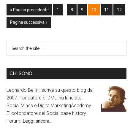
« Pagina precedente
1
…
8
9
10
11
12
Pagina successiva »
CHI SONO
Leonardo Bellini, scrive su questo blog dal
2007. Fondatore di DML, ha lanciato
Social Minds e DigitalMarketingAcademy.
E' cofondatore del Social case history
Forum.
Leggi ancora…