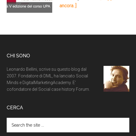
ancora..]
CHI SONO
Leonardo Bellini, scrive su questo blog dal
2007. Fondatore di DML, ha lanciato Social
Minds e DigitalMarketingAcademy. E'
cofondatore del Social case history Forum.
CERCA