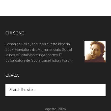
CHI SONO
Leonardo Bellini, scrive su questo blog dal
2007. Fondatore di DML, ha lanciato Social
Minds e DigitalMarketingAcademy. E'
cofondatore del Social case history Forum.
CERCA
agosto: 2026