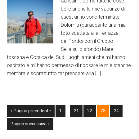
Carissimi, come tutte le cose
belle anche le mie vacanze di
quest anno sono terminate;
Dolomiti (qui accanto una mia
foto scattata alla Terrazza
del Pordoi con il Gruppo
Sella sullo sfondo) Mare
toscana e Corsica del Sud i luoghi ameni che mi hanno
ospitato e mi hanno permesso di riposare le mie stanche
membra e soprattuttto far prendere aria […]
« Pagina precedente
1
…
21
22
23
24
Pagina successiva »