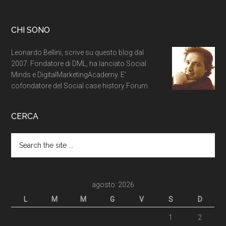
CHI SONO
Leonardo Bellini, scrive su questo blog dal
2007. Fondatore di DML, ha lanciato Social
Minds e DigitalMarketingAcademy. E'
cofondatore del Social case history Forum.
CERCA
agosto: 2026
L
M
M
G
V
S
D
1
2