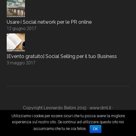
Usare i Social network per le PR online
12 giugno 2017
[Evento gratuito] Social Selling per il tuo Business
3 maggio 2017
Copyright Leonardo Bellini 2015 ·
www.dml.it
·
www.digitalmarketingacademy.it
·
Login
Utilizziamo i cookie per essere sicuri che tu possa avere la migliore
esperienza sul nostro sito. Se continui ad utilizzare questo sito noi
assumiamo che tu ne sia felice.
OK