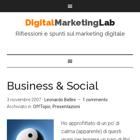
Digital
Marketing
Lab
Riflessioni e spunti sul marketing digitale
Business & Social
3 novembre 2007
-
Leonardo Bellini
1 commento
Archiviato in:
OffTopic
,
Presentazioni
Ho approfittato di un po’ di
calma (apparente) di questi
giorni per leggere un paio di libri