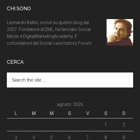
CHI SONO
Leonardo Bellini, scrive su questo blog dal
2007. Fondatore di DML, ha lanciato Social
Minds e DigitalMarketingAcademy. E'
cofondatore del Social case history Forum.
CERCA
agosto: 2026
L
M
M
G
V
S
D
1
2
3
4
5
6
7
8
9