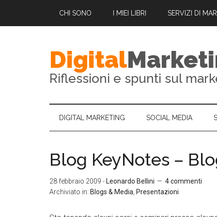
CHI SONO
I MIEI LIBRI
SERVIZI DI MA
Digital
Market
Riflessioni e spunti sul mark
DIGITAL MARKETING
SOCIAL MEDIA
Blog KeyNotes – Blo
28 febbraio 2009
-
Leonardo Bellini
4 commenti
Archiviato in:
Blogs & Media
,
Presentazioni