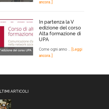
ancora..]
In partenza la V
edizione del corso
Alta formazione di
UPA
Come ogni anno …
[Leggi
ancora..]
LTIMI ARTICOLI