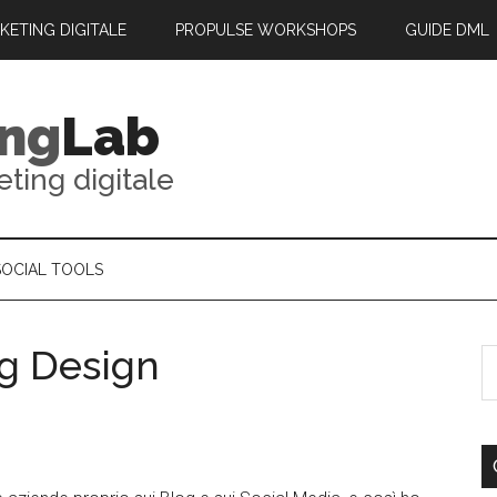
RKETING DIGITALE
PROPULSE WORKSHOPS
GUIDE DML
ing
Lab
eting digitale
SOCIAL TOOLS
g Design