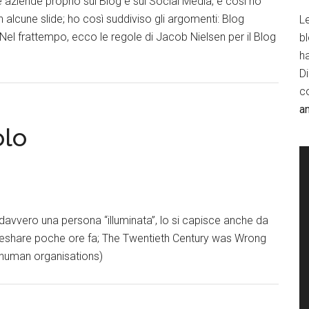
 aziende proprio sui Blog e sui Social Media, e così ho
n alcune slide; ho così suddiviso gli argomenti: Blog
Le
el frattempo, ecco le regole di Jacob Nielsen per il Blog
b
h
D
c
a
olo
 davvero una persona “illuminata”, lo si capisce anche da
deshare poche ore fa; The Twentieth Century was Wrong
 human organisations)