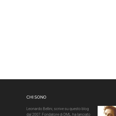
CHI SONO
Leonardo Bellini, scrive su questo blog
dal 2007. Fondatore di DML, ha lanciato