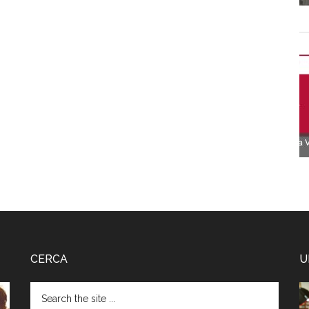
CERCA
U