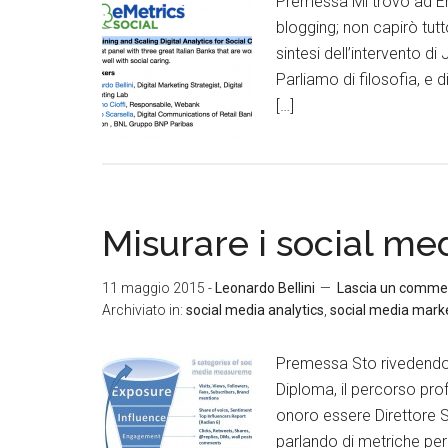
Premessa Mi trovo ad Eme
blogging; non capirò tut
sintesi dell’intervento di
Parliamo di filosofia, e d
[…]
Misurare i social me
11 maggio 2015
-
Leonardo Bellini
Lascia un comme
Archiviato in:
social media analytics
,
social media mark
Premessa Sto rivedendo a
Diploma, il percorso pro
onoro essere Direttore 
parlando di metriche per 