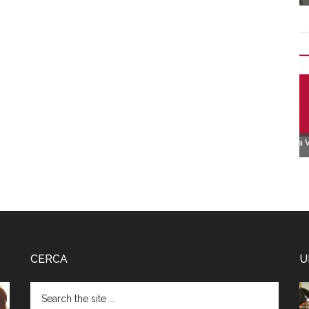
CERCA
U