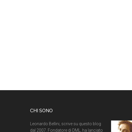
CHI SONO
Leonardo Bellini, scrive su questo blog
dal 2007. Fondatore di DML, ha lanciato