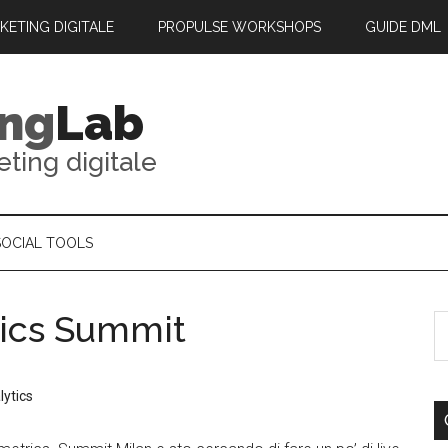
RKETING DIGITALE
PROPULSE WORKSHOPS
GUIDE DML
ing
Lab
eting digitale
SOCIAL TOOLS
rics Summit
lytics