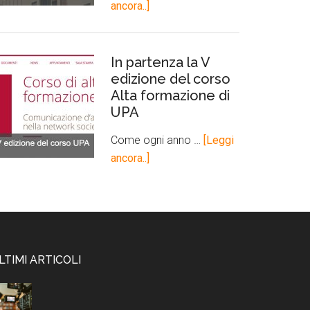
ancora..]
In partenza la V
edizione del corso
Alta formazione di
UPA
Come ogni anno …
[Leggi
ancora..]
LTIMI ARTICOLI