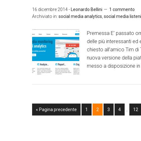
16 dicembre 2014
-
Leonardo Bellini
1 commento
Archiviato in:
social media analytics
,
social media listen
Premessa E’ passato orm
delle più interessanti ed 
chiesto all’amico Tim di 
nuova versione della pia
messo a disposizione in 
« Pagina precedente
1
2
3
4
…
12