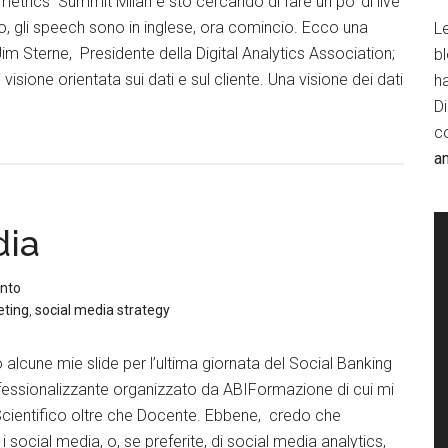
trics Summit Milan e sto cercando di fare un po’ di live
to, gli speech sono in inglese, ora comincio. Ecco una
Le
 Jim Sterne, Presidente della Digital Analytics Association;
b
i visione orientata sui dati e sul cliente. Una visione dei dati
h
D
c
a
dia
nto
eting
,
social media strategy
lcune mie slide per l’ultima giornata del Social Banking
fessionalizzante organizzato da ABIFormazione di cui mi
Scientifico oltre che Docente. Ebbene, credo che
i social media, o, se preferite, di social media analytics,