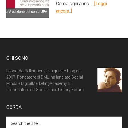
Come ogni anno …
[Leggi
ancora..]
CHI SONO
Leonardo Bellini, scrive su questo blog dal
2007. Fondatore di DML, ha lanciato Social
Minds e DigitalMarketingAcademy. E'
cofondatore del Social case history Forum.
CERCA