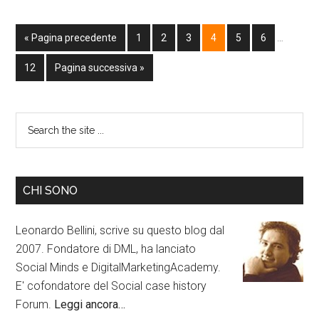
« Pagina precedente
1
2
3
4
5
6
…
12
Pagina successiva »
CHI SONO
Leonardo Bellini, scrive su questo blog dal
2007. Fondatore di DML, ha lanciato
Social Minds e DigitalMarketingAcademy.
E' cofondatore del Social case history
Forum.
Leggi ancora…