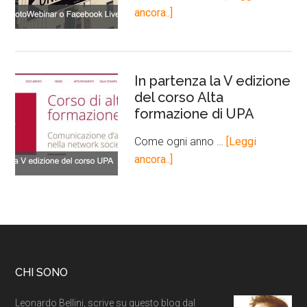
ancora..]
In partenza la V edizione
del corso Alta
formazione di UPA
Come ogni anno …
[Leggi
ancora..]
CHI SONO
Leonardo Bellini, scrive su questo blog dal