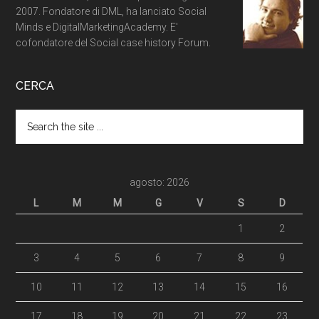
2007. Fondatore di DML, ha lanciato Social
Minds e DigitalMarketingAcademy. E'
cofondatore del Social case history Forum.
CERCA
agosto: 2026
L
M
M
G
V
S
D
1
2
3
4
5
6
7
8
9
10
11
12
13
14
15
16
17
18
19
20
21
22
23