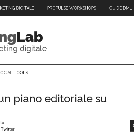
RKETING DIGITALE
PROPULSE WORKSHOPS
GUIDE DML
ing
Lab
eting digitale
SOCIAL TOOLS
n piano editoriale su
to
,
Twitter