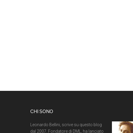
CHI SONO
Leonardo Bellini, scrive su questo blog
dal 2007. Fondatore di DML, ha lanciato