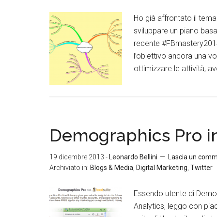
Ho già affrontato il tem
sviluppare un piano basato
recente #FBmastery2014.
l’obiettivo ancora una v
ottimizzare le attività, av
Demographics Pro in
19 dicembre 2013
-
Leonardo Bellini
Lascia un com
Archiviato in:
Blogs & Media
,
Digital Marketing
,
Twitter
Essendo utente di Demog
Analytics, leggo con piac