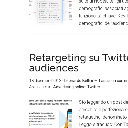
suite di Hootsuite, gli u
demografici associati ag
funzionalità chiave: Key 
demografici dell’audience
Retargeting su Twitt
audiences
18 dicembre 2013
-
Leonardo Bellini
Lascia un com
Archiviato in:
Advertising online
,
Twitter
Sto leggendo un post del
arricchire e perfezionar
retargeting, denominato 
Leggo e traduco: Con Tail