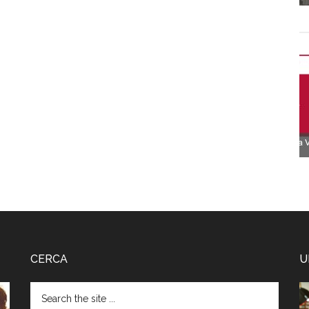
CERCA
U