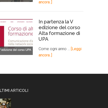
ancora..]
In partenza la V
edizione del corso
Alta formazione di
UPA
Come ogni anno …
[Leggi
ancora..]
LTIMI ARTICOLI