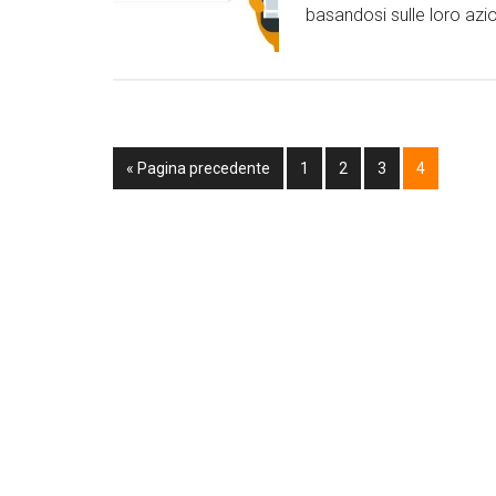
basandosi sulle loro azio
« Pagina precedente
1
2
3
4