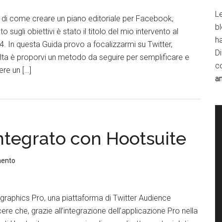
Le
a di come creare un piano editoriale per Facebook;
b
 sugli obiettivi è stato il titolo del mio intervento al
h
 In questa Guida provo a focalizzarmi su Twitter,
D
olta è proporvi un metodo da seguire per semplificare e
c
ere un […]
a
tegrato con Hootsuite
mento
raphics Pro, una piattaforma di Twitter Audience
ere che, grazie all’integrazione dell’applicazione Pro nella