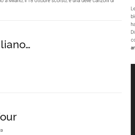
 a Milano, il 18 ottobre scorso; è una delle canzoni di
Le
b
h
D
c
aliano…
a
four
to