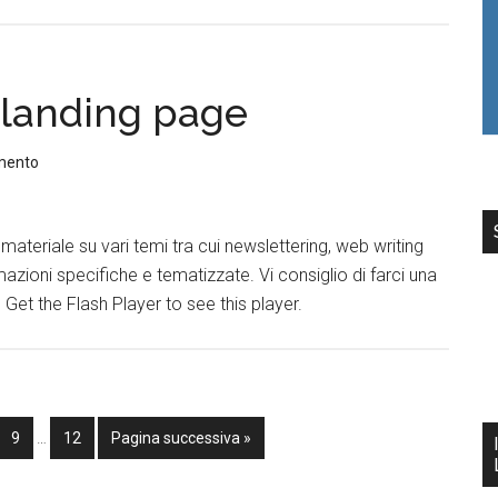
 landing page
mento
ateriale su vari temi tra cui newslettering, web writing
azioni specifiche e tematizzate. Vi consiglio di farci una
Get the Flash Player to see this player.
9
…
12
Pagina successiva »