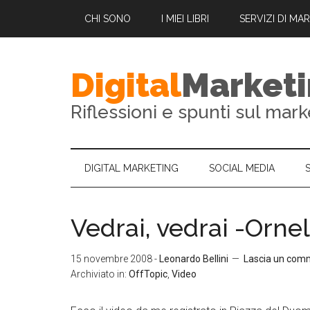
CHI SONO
I MIEI LIBRI
SERVIZI DI MA
Digital
Market
Riflessioni e spunti sul mark
DIGITAL MARKETING
SOCIAL MEDIA
Vedrai, vedrai -Orne
15 novembre 2008
-
Leonardo Bellini
Lascia un com
Archiviato in:
OffTopic
,
Video