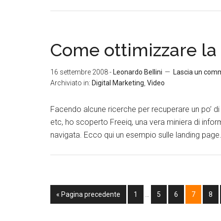
Come ottimizzare la
16 settembre 2008
-
Leonardo Bellini
Lascia un com
Archiviato in:
Digital Marketing
,
Video
Facendo alcune ricerche per recuperare un po’ di m
etc, ho scoperto Freeiq, una vera miniera di inform
navigata. Ecco qui un esempio sulle landing page. 
« Pagina precedente
1
…
5
6
7
8