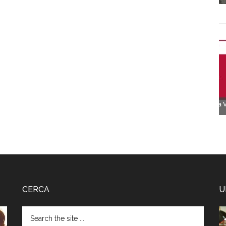
CERCA
U