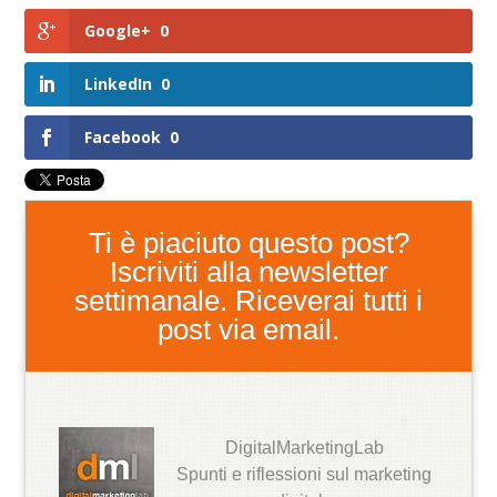
Google+
0
LinkedIn
0
Facebook
0
Ti è piaciuto questo post?
Iscriviti alla newsletter
settimanale. Riceverai tutti i
post via email.
DigitalMarketingLab
Spunti e riflessioni sul marketing