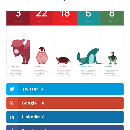
Twitter
0
Google+
0
LinkedIn
0