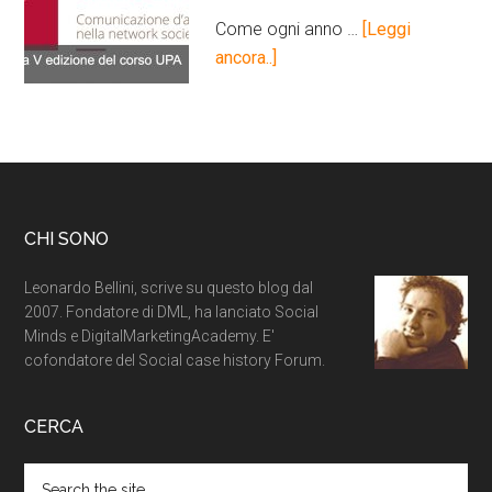
Come ogni anno …
[Leggi
ancora..]
CHI SONO
Leonardo Bellini, scrive su questo blog dal
2007. Fondatore di DML, ha lanciato Social
Minds e DigitalMarketingAcademy. E'
cofondatore del Social case history Forum.
CERCA