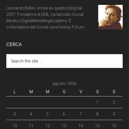
Leonardo Bellini, scrive su questo blog dal
2007. Fondatore di DML, ha lanciato Social
Minds e DigitalMarketingAcademy. E'
cofondatore del Social case history Forum.
CERCA
agosto: 2026
L
M
M
G
V
S
D
1
2
3
4
5
6
7
8
9
10
11
12
13
14
15
16