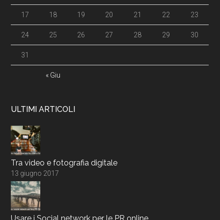
17
18
19
20
21
22
23
24
25
26
27
28
29
30
31
« Giu
ULTIMI ARTICOLI
Tra video e fotografia digitale
13 giugno 2017
Usare i Social network per le PR online