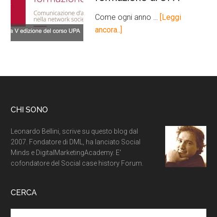
Come ogni anno …
[Leggi
ancora..]
CHI SONO
Leonardo Bellini, scrive su questo blog dal
2007. Fondatore di DML, ha lanciato Social
Minds e DigitalMarketingAcademy. E'
cofondatore del Social case history Forum.
CERCA