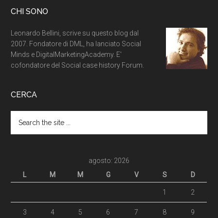
CHI SONO
Leonardo Bellini, scrive su questo blog dal
2007. Fondatore di DML, ha lanciato Social
Minds e DigitalMarketingAcademy. E'
cofondatore del Social case history Forum.
CERCA
agosto: 2026
L
M
M
G
V
S
D
1
2
3
4
5
6
7
8
9