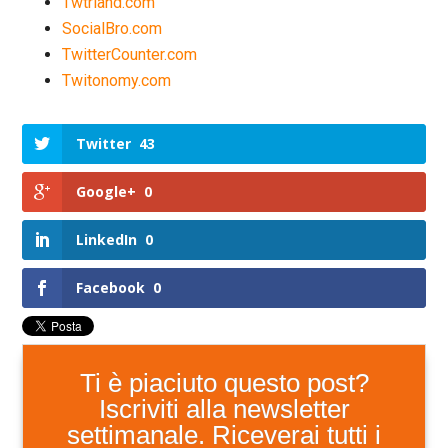
Twtrland.com
SocialBro.com
TwitterCounter.com
Twitonomy.com
Twitter
43
Google+
0
LinkedIn
0
Facebook
0
Ti è piaciuto questo post?
Iscriviti alla newsletter
settimanale. Riceverai tutti i