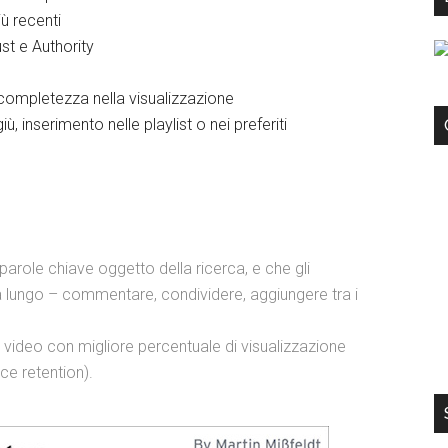
iù recenti
st e Authority
 completezza nella visualizzazione
ù, inserimento nelle playlist o nei preferiti
e parole chiave oggetto della ricerca, e che gli
a lungo – commentare, condividere, aggiungere tra i
 i video con migliore percentuale di visualizzazione
ce retention).