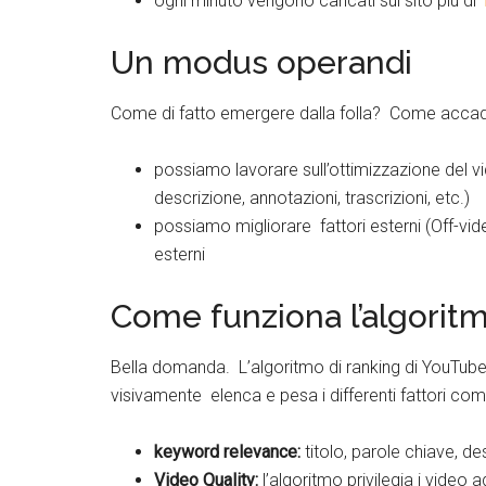
ogni minuto vengono caricati sul sito più di
Un modus operandi
Come di fatto emergere dalla folla? Come accad
possiamo lavorare sull’ottimizzazione del vide
descrizione, annotazioni, trascrizioni, etc.)
possiamo migliorare fattori esterni (Off-vi
esterni
Come funziona l’algorit
Bella domanda. L’algoritmo di ranking di YouTube 
visivamente elenca e pesa i differenti fattori com
keyword relevance:
titolo, parole chiave, des
Video Quality:
l’algoritmo privilegia i video a