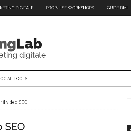
RKETING DIGITALE
PROPULSE WORKSHOPS
GUIDE DML
ing
Lab
eting digitale
SOCIAL TOOLS
r il video SEO
eo SEO