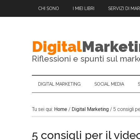
YouTube Video SEO: ottimizzare il tuo video su YouTube
CHI SONO
I MIEI LIBRI
SERVIZI DI MA
Digital
Market
Riflessioni e spunti sul mark
DIGITAL MARKETING
SOCIAL MEDIA
Tu sei qui:
Home
/
Digital Marketing
/
5 consigli pe
5 consigli per il vid