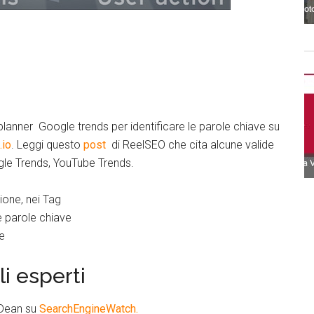
anner Google trends per identificare le parole chiave su
.io
. Leggi questo
post
di ReelSEO che cita alcune valide
ogle Trends, YouTube Trends.
zione, nei Tag
le parole chiave
ue
i esperti
n Dean su
SearchEngineWatch.