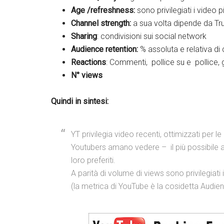
Age /refreshness:
sono privilegiati i video p
Channel strength:
a sua volta dipende da Tru
Sharing
: condivisioni sui social network
Audience retention:
% assoluta e relativa di
Reactions
: Commenti, pollice su e pollice, gi
N° views
Quindi in sintesi:
YT privilegia video recenti, ottimizzati per l
Youtubers amano vedere – il più possibile 
loro preferiti.
A parità di volume di views sono privilegiati
(la metrica di YouTube è la cosidetta Audien