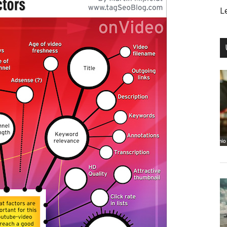
edIn
Facebook
L