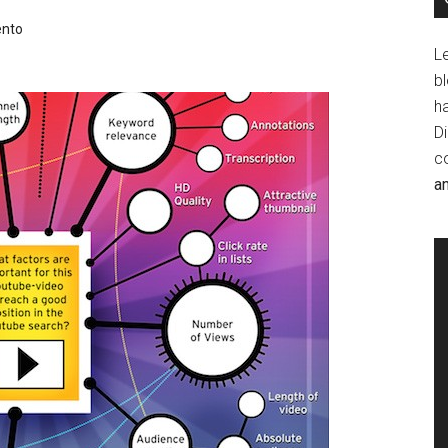
ento
Le
b
h
D
c
a