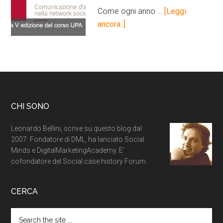
Come ogni anno …
[Leggi
ancora..]
CHI SONO
Leonardo Bellini, scrive su questo blog dal
2007. Fondatore di DML, ha lanciato Social
Minds e DigitalMarketingAcademy. E'
cofondatore del Social case history Forum.
CERCA