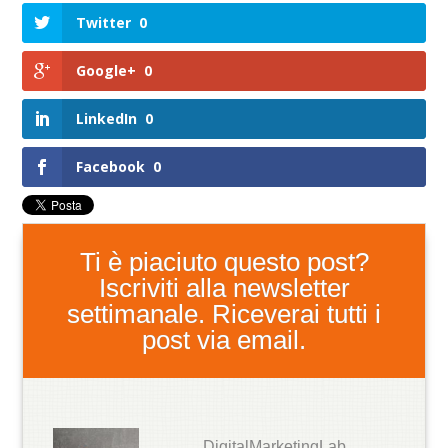
Twitter
0
Google+
0
LinkedIn
0
Facebook
0
Ti è piaciuto questo post?
Iscriviti alla newsletter
settimanale. Riceverai tutti i
post via email.
DigitalMarketingLab