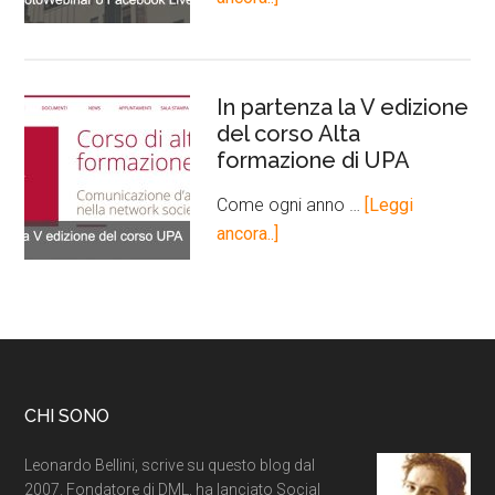
In partenza la V edizione
del corso Alta
formazione di UPA
Come ogni anno …
[Leggi
ancora..]
CHI SONO
Leonardo Bellini, scrive su questo blog dal
2007. Fondatore di DML, ha lanciato Social