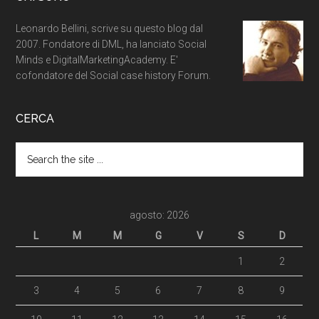
Leonardo Bellini, scrive su questo blog dal
2007. Fondatore di DML, ha lanciato Social
Minds e DigitalMarketingAcademy. E'
cofondatore del Social case history Forum.
CERCA
agosto: 2026
L
M
M
G
V
S
D
1
2
3
4
5
6
7
8
9