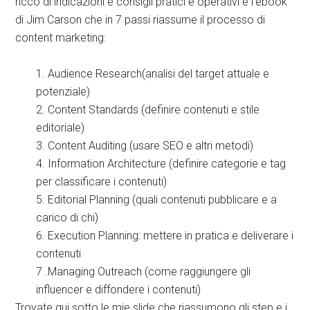
ricco di indicazioni e consigli pratici e operativi è l’ebook
di Jim Carson che in 7 passi riassume il processo di
content marketing:
1. Audience Research(analisi del target attuale e
potenziale)
2. Content Standards (definire contenuti e stile
editoriale)
3. Content Auditing (usare SEO e altri metodi)
4. Information Architecture (definire categorie e tag
per classificare i contenuti)
5. Editorial Planning (quali contenuti pubblicare e a
carico di chi)
6. Execution Planning: mettere in pratica e deliverare i
contenuti
7 .Managing Outreach (come raggiungere gli
influencer e diffondere i contenuti)
Trovate qui sotto le mie slide che riassumono gli step e i