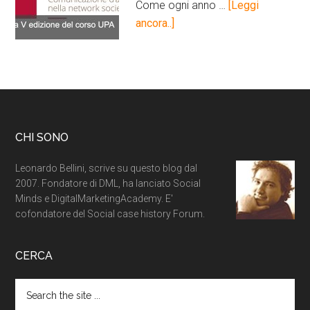
Come ogni anno …
[Leggi
ancora..]
CHI SONO
Leonardo Bellini, scrive su questo blog dal
2007. Fondatore di DML, ha lanciato Social
Minds e DigitalMarketingAcademy. E'
cofondatore del Social case history Forum.
CERCA