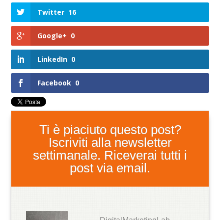
Twitter
16
Google+
0
LinkedIn
0
Facebook
0
Ti è piaciuto questo post?
Iscriviti alla newsletter
settimanale. Riceverai tutti i
post via email.