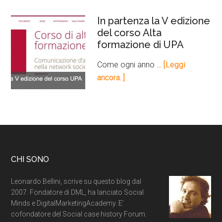
In partenza la V edizione
del corso Alta
formazione di UPA
Come ogni anno …
[Leggi
ancora..]
CHI SONO
Leonardo Bellini, scrive su questo blog dal
2007. Fondatore di DML, ha lanciato Social
Minds e DigitalMarketingAcademy. E'
cofondatore del Social case history Forum.