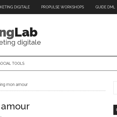
RKETING DIGITALE
PROPULSE WORKSHOPS
GUIDE DML
ing
Lab
eting digitale
SOCIAL TOOLS
ing mon amour
 amour