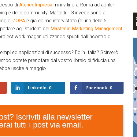
ncesco di
AteneoImpresa
mi invitino a Roma ad aprile-
ng e delle community. Martedì 18 invece sono a
ing di
ZOPA
e già da me intervistato (è una delle 5
parlare agli studenti del
Master in Marketing Management
roject work magari utilizzando spunti dall’incontro di
mpi ed applicazioni di successo? Ed in Italia? Scirverò
empo potete prenotare dal vostro libraio di fiducia una
vrebbe uscire a maggio.
LinkedIn
0
Facebook
0
st? Iscriviti alla newsletter
ai tutti i post via email.