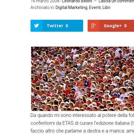
16 marzo 2008
-
Leonardo Bellini
Lascia un commen
Archiviato in:
Digital Marketing
,
Eventi
,
Libri
Twitter
0
Google+
0
Twitter
Google+
LinkedIn
Facebook
Da quando mi sono interessato al potere della fol
conferitomi da ETAS di curare l’edizione italiana 
faccio altro che parlarne a destra e a manca: a