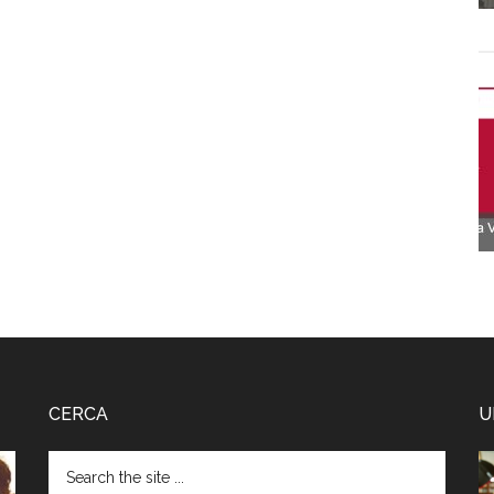
CERCA
U