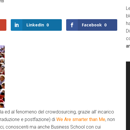
to
Le
b
h
LinkedIn
0
Facebook
0
D
c
a
la ed al fenomeno del crowdosurcing, grazie all’ incarico
(traduzione e postfazione) di
We Are smarter than Me
, non
mici, conoscenti ma anche Business School con cui