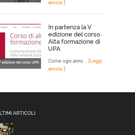
ancora..]
In partenza la V
edizione del corso
Alta formazione di
UPA
Come ogni anno …
[Leggi
ancora..]
LTIMI ARTICOLI