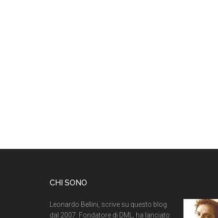
CHI SONO
Leonardo Bellini, scrive su questo blog
dal 2007. Fondatore di DML, ha lanciato