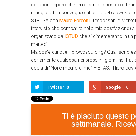
collaboro; spero che i miei amici Riccardo e Fra
maggio ad un convegno sul tema del crowdsourci
STRESA con
Mauro Forconi
, responsabile Market
interviste che comparirà nella mia postfazione) a 
organizzato da
ISTUD
che si cimenteranno in un p
martedì.
Ma cos’è dunque il crowdsourcing? Quali sono ese
certamente qualcosa nei prossimi giorni, nel fratt
copia di “Noi è meglio di me” – ETAS. Il libro do
Twitter
0
Google+
0
Ti è piaciuto questo po
settimanale. Ricever