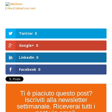
|
View
|
Upload your own
Twitter
0
Google+
0
LinkedIn
0
Facebook
0
Ti è piaciuto questo post?
Iscriviti alla newsletter
settimanale. Riceverai tutti i