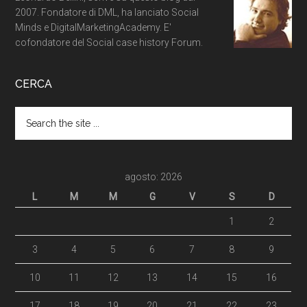
2007. Fondatore di DML, ha lanciato Social
Minds e DigitalMarketingAcademy. E'
cofondatore del Social case history Forum.
CERCA
agosto: 2026
L
M
M
G
V
S
D
1
2
3
4
5
6
7
8
9
10
11
12
13
14
15
16
17
18
19
20
21
22
23