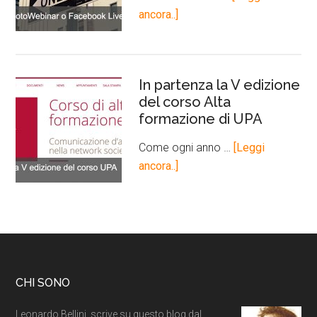
ancora..]
In partenza la V edizione
del corso Alta
formazione di UPA
Come ogni anno …
[Leggi
ancora..]
CHI SONO
Leonardo Bellini, scrive su questo blog dal