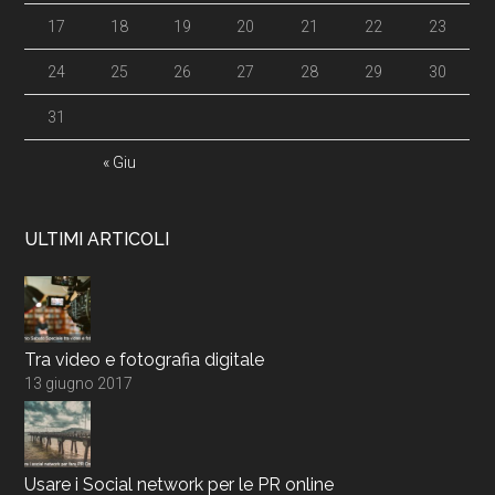
17
18
19
20
21
22
23
24
25
26
27
28
29
30
31
« Giu
ULTIMI ARTICOLI
Tra video e fotografia digitale
13 giugno 2017
Usare i Social network per le PR online