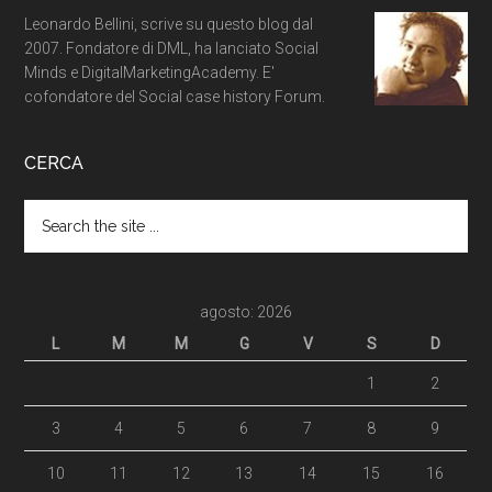
Leonardo Bellini, scrive su questo blog dal
2007. Fondatore di DML, ha lanciato Social
Minds e DigitalMarketingAcademy. E'
cofondatore del Social case history Forum.
CERCA
agosto: 2026
L
M
M
G
V
S
D
1
2
3
4
5
6
7
8
9
10
11
12
13
14
15
16