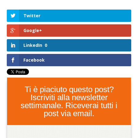
Twitter
Google+
LinkedIn
0
Facebook
Ti è piaciuto questo post?
Iscriviti alla newsletter
settimanale. Riceverai tutti i
post via email.