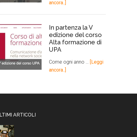
ancora..]
In partenza la V
edizione del corso
Alta formazione di
UPA
Come ogni anno …
[Leggi
ancora..]
LTIMI ARTICOLI