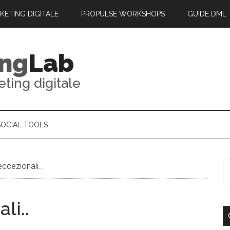
RKETING DIGITALE
PROPULSE WORKSHOPS
GUIDE DML
ing
Lab
eting digitale
SOCIAL TOOLS
ccezionali..
li..