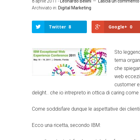
8 aprile 2011
-
Leonardo Bellini
Lascia un commento
Archiviato in:
Digital Marketing
Twitter
8
Google+
0
Sto leggend
tema organi
Twitter
che spiegan
Google+
web eccezion
customer ex
LinkedIn
delight.. che io intrepreto in ottica di caring c
Facebook
Come soddisfare dunque le aspettative dei client
Ecco una ricetta, secondo IBM: