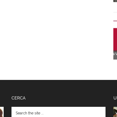
CERCA
U