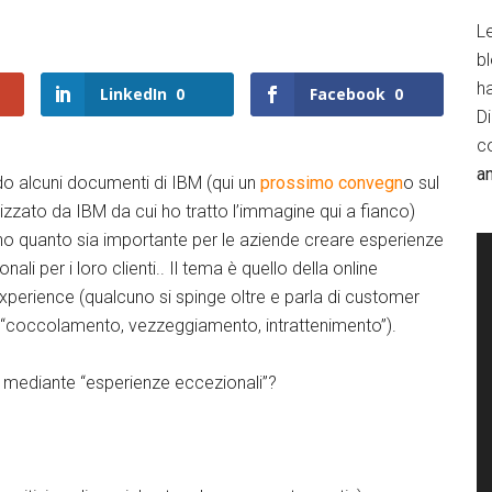
Le
b
h
LinkedIn
0
Facebook
0
D
c
a
o alcuni documenti di IBM (qui un
prossimo convegn
o sul
zzato da IBM da cui ho tratto l’immagine qui a fianco)
o quanto sia importante per le aziende creare esperienze
ali per i loro clienti.. Il tema è quello della online
perience (qualcuno si spinge oltre e parla di customer
ome “coccolamento, vezzeggiamento, intrattenimento”).
i mediante “esperienze eccezionali”?