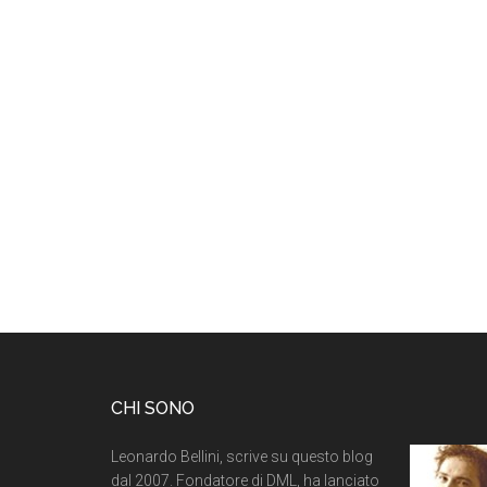
CHI SONO
Leonardo Bellini, scrive su questo blog
dal 2007. Fondatore di DML, ha lanciato