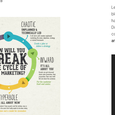
to
Le
b
h
D
c
a