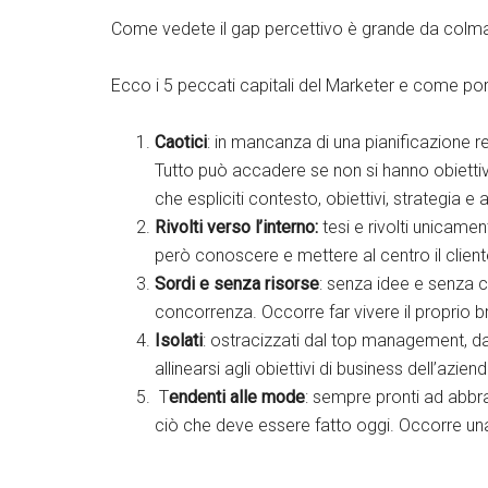
Come vedete il gap percettivo è grande da colma
Ecco i 5 peccati capitali del Marketer e come por
Caotici
: in mancanza di una pianificazione re
Tutto può accadere se non si hanno obiettiv
che espliciti contesto, obiettivi, strategia e 
Rivolti verso l’interno:
tesi e rivolti unicame
però conoscere e mettere al centro il client
Sordi e senza risorse
: senza idee e senza c
concorrenza. Occorre far vivere il proprio 
Isolati
: ostracizzati dal top management, da
allinearsi agli obiettivi di business dell’azie
T
endenti alle mode
: sempre pronti ad abbr
ciò che deve essere fatto oggi. Occorre una 