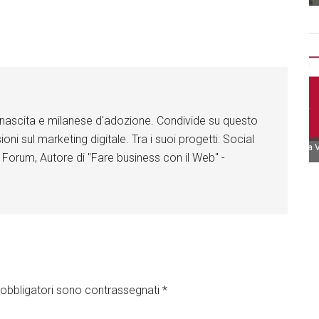
Li
Li
Li
Fa
Fa
n
n
n
ce
ce
k
k
k
bo
bo
e
e
e
ok
ok
d
d
d
I
I
I
n
n
n
F
F
F
a
a
a
c
c
c
di nascita e milanese d'adozione. Condivide su questo
e
e
e
ioni sul marketing digitale. Tra i suoi progetti: Social
b
b
b
o
o
o
 Forum, Autore di "Fare business con il Web" -
o
o
o
k
k
k
obbligatori sono contrassegnati
*