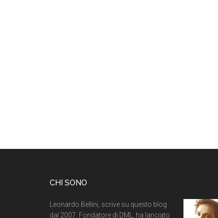
CHI SONO
Leonardo Bellini, scrive su questo blog
dal 2007. Fondatore di DML, ha lanciato