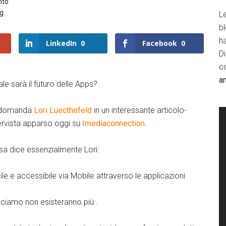
nto
ng
Le
b
h
LinkedIn
0
Facebook
0
D
c
a
le sarà il futuro delle Apps?
 domanda
Lori Luecthefeld
in un interessante articolo-
ervista apparso oggi su
Imediaconnection
.
a dice essenzialmente Lori:
ile e accessibile via Mobile attraverso le applicazioni
sciamo non esisteranno più..