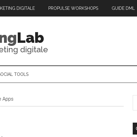
RKETING DIGITALE
PROPULSE WORKSHOPS
GUIDE DML
ing
Lab
eting digitale
SOCIAL TOOLS
le Apps