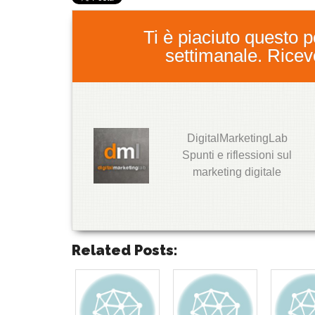
Ti è piaciuto questo po
settimanale. Ricever
DigitalMarketingLab
T
Spunti e riflessioni sul
w
marketing digitale
it
t
e
r
G
o
Related Posts:
o
g
l
e
+
T
T
T
T
T
T
T
T
w
w
w
w
w
w
w
w