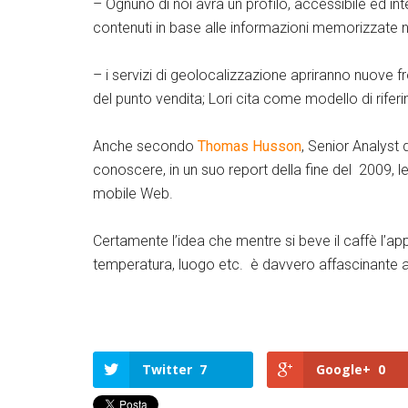
– Ognuno di noi avrà un profilo, accessibile ed inte
contenuti in base alle informazioni memorizzate ne
– i servizi di geolocalizzazione apriranno nuove fr
del punto vendita; Lori cita come modello di rifer
Anche secondo
Thomas Husson
, Senior Analyst 
conoscere, in un suo report della fine del 2009, le 
mobile Web.
Certamente l’idea che mentre si beve il caffè l’ap
temperatura, luogo etc. è davvero affascinante an
Twitter
7
Google+
0