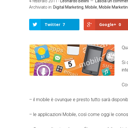
4 febbraio 2011
-
Leonardo Bellini
Lascia un comme
Archiviato in:
Digital Marketing
,
Mobile
,
Mobile Marketi
Twitter
7
Google+
0
Qua
Twitter
Google+
Si
LinkedIn
Facebook
int
Cos
– il mobile è ovunque e presto tutto sarà disponib
– le applicazioni Mobile, così come oggi le cono