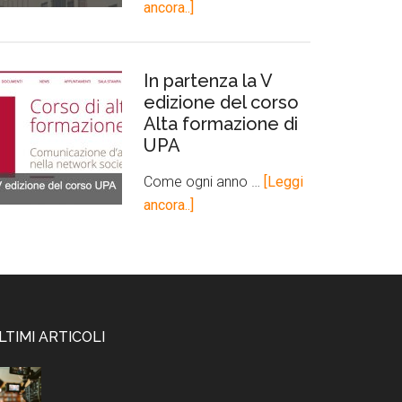
ancora..]
In partenza la V
edizione del corso
Alta formazione di
UPA
Come ogni anno …
[Leggi
ancora..]
LTIMI ARTICOLI