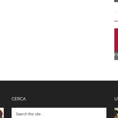
CERCA
U