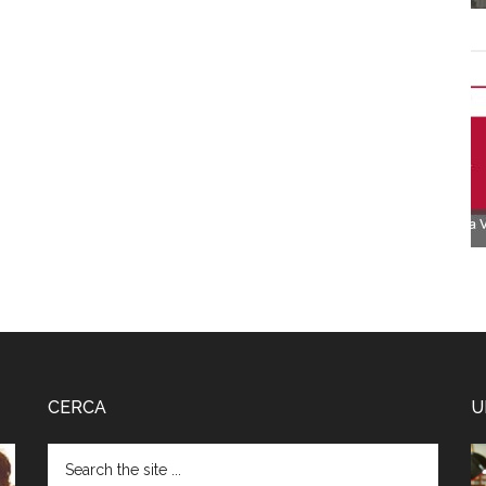
CERCA
U