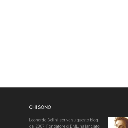
CHI SONO
Leonardo Bellini, scrive su questo blog
dal 2007. Fondatore di DML, ha lanciato