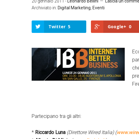
20 gennaio 2011
-
Leonardo Bellini
Lascia un comm
Archiviato in:
Digital Marketing
,
Eventi
Twitter
5
Google+
0
Ec
par
Twitter
Google+
che
LinkedIn
Facebook
pre
Fir
Partecipano tra gli altri:
*
Riccardo Luna
(Direttore Wired Italia) (
www.wired