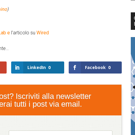
hino
)
Lab e
l’articolo su
Wired
nte…
LinkedIn
0
Facebook
0
st? Iscriviti alla newsletter
ai tutti i post via email.