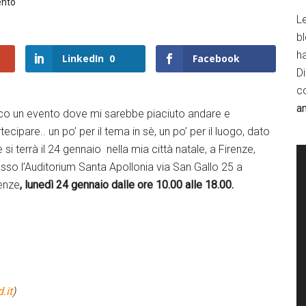
ento
Le
b
h
LinkedIn
0
Facebook
D
c
a
co un evento dove mi sarebbe piaciuto andare e
tecipare.. un po’ per il tema in sè, un po’ per il luogo, dato
 si terrà il 24 gennaio nella mia città natale, a Firenze,
sso l’Auditorium Santa Apollonia via San Gallo 25 a
enze
, lunedì 24 gennaio dalle ore 10.00 alle 18.00.
.it
)