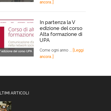
ancora..]
In partenza la V
edizione del corso
Alta formazione di
UPA
Come ogni anno …
[Leggi
ancora..]
LTIMI ARTICOLI