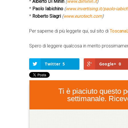
*
Alberto Di Minin
(
www.diminin.it
)
*
Paolo Iabichino
(
www.invertising.it/paolo-iabic
*
Roberto Siagri
(
www.eurotech.com
)
Per saperne di più leggete qui, sul sito di
Toscana
Spero di leggere qualcosa in merito prossimame
Twitter
5
Google+
0
Ti è piaciuto questo po
settimanale. Ricever