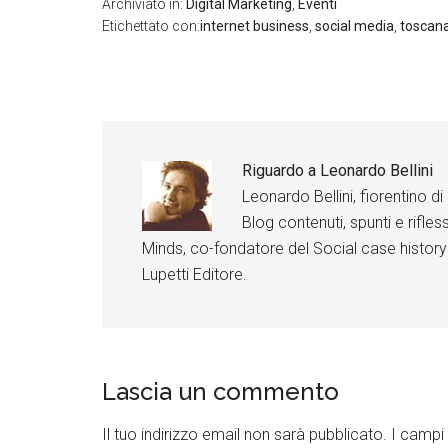
Archiviato in:
Digital Marketing
,
Eventi
b
L
Li
Li
Li
o
Etichettato con:
internet business
,
social media
,
toscan
i
n
n
n
o
n
k
k
k
k
k
e
e
e
e
d
d
d
d
I
I
I
I
n
n
n
n
F
F
F
F
a
a
a
a
Riguardo a
Leonardo Bellini
c
c
c
c
e
e
e
e
Leonardo Bellini, fiorentino 
b
b
b
b
o
o
o
Blog contenuti, spunti e rifless
o
o
o
o
o
k
k
k
Minds, co-fondatore del Social case history
k
Lupetti Editore.
Lascia un commento
Il tuo indirizzo email non sarà pubblicato.
I campi 