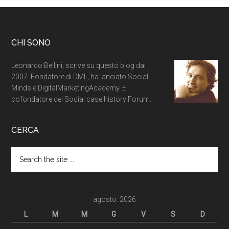
CHI SONO
Leonardo Bellini, scrive su questo blog dal
2007. Fondatore di DML, ha lanciato Social
Minds e DigitalMarketingAcademy. E'
cofondatore del Social case history Forum.
CERCA
agosto: 2026
L
M
M
G
V
S
D