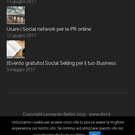
13 giugno 2017
Usare i Social network per le PR online
12 giugno 2017
[Evento gratuito] Social Selling per il tuo Business
3 maggio 2017
Copyright Leonardo Bellini 2015 ·
www.dml.it
·
www.digitalmarketingacademy.it
·
Login
Utilizziamo i cookie per essere sicuri che tu possa avere la migliore
esperienza sul nostro sito. Se continui ad utilizzare questo sito noi
assumiamo che tu ne sia felice.